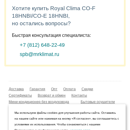
Хотите купить Royal Clima CO-F
18HNBI/CO-E 18HNBI,
но остались вопросы?
Быстрая консультация специалиста:
+7 (812)
648-22-49
spb@mrklimat.ru
Доставка
Гарантия
Опт
Оплата
Скидки
Сертификаты
Возврат и обмен
Контакты
Мини-кондиционер без воздуховода
Бытовые осушители
Уличные обогреватели
Охладители воздуха
Мы используем файлы cookies для улучшения работы сайта. Оставаясь
Мобильные кондиционеры
Охладители воздуха
на нашем сайте или нажимая на кнопку «Я согласен», вы соглашаетесь с
Конвекторы NOBO
Мойка воздуха Boneco W210
условиями их использования. Чтобы ознакомиться с нашими