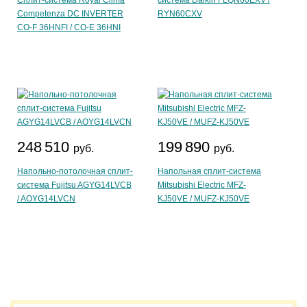
Сплит-система Royal Clima
система Daikin FLQN60EXV /
Competenza DC INVERTER
RYN60CXV
CO-F 36HNFI / CO-E 36HNI
248 510
199 890
руб.
руб.
Напольно-потолочная сплит-
Напольная сплит-система
система Fujitsu AGYG14LVCB
Mitsubishi Electric MFZ-
/ AOYG14LVCN
KJ50VE / MUFZ-KJ50VE