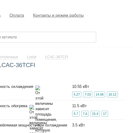
а
Оплата
Контакты и режим работы
отолочные
Loriot
LCAC-36TCFI
 LCAC-36TCFI
ность охлаждения
10.55 кВт
5.27
7.03
14.06
16.12
ность обогрева
11.5 кВт
5.7
7.6
15.4
17
ебляемая мощность при охлаждении
3.5 кВт