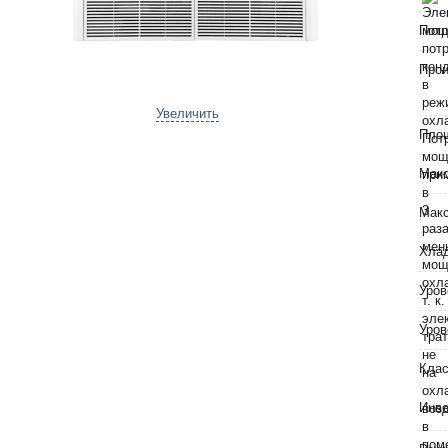
Потр
Прои
Увеличить
Пло
Макс
Макс
Хла
Уров
Уров
Клас
Инве