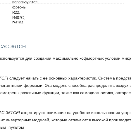
LCAC-36TCFI
используется для создания максимально кофмортных условий микр
TCFI
следует начать с её основных характеристик. Система предс
элегантными формами. Эта модель способна распределять воздух в
мотрены различные функции, такие как самодиагностика, авторест
CAC-36TCFI
акцентируют внимание на удобстве использования устр
ент инверторных моделей, которые отличаются высокой производите
бным пультом