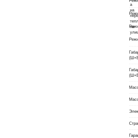
Режи
Реж
Реж
Режи
Габа
(Ш×
Габа
(Ш×
Масс
Масс
Элек
Стра
Гара