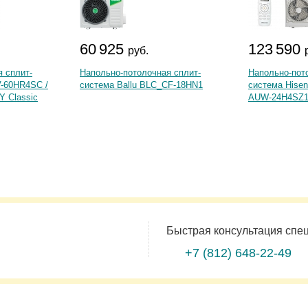
60 925
123 590
руб.
 сплит-
Напольно-потолочная сплит-
Напольно-пот
V-60HR4SC /
система Ballu BLC_CF-18HN1
система Hise
 Classic
AUW-24H4SZ1
Быстрая консультация спе
+7 (812)
648-22-49