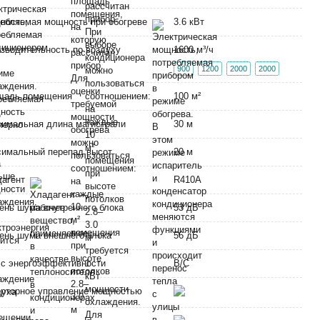
ебляемая мощность при обогреве
3.6 кВт
зводительность по воздуху
1600 м³/ч
900
1200
2000
2000
щадь помещения
100 м²
имальная длина магистрали
30 м
имальный перепад высот
20 м
дагент
R410A
ень шума внутреннего блока
53 дБ
ень шума внешнего блока
56 дБ
с энергоэффективности
В/C
рторное управление мощностью