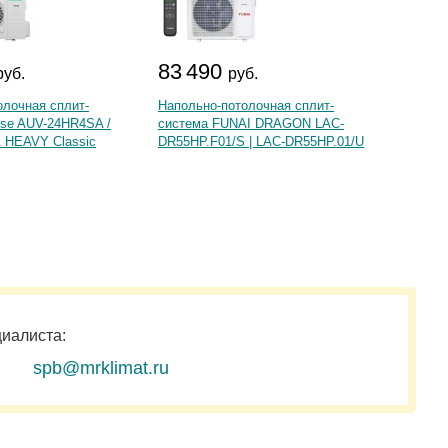
83 490
310
руб.
руб.
олочная сплит-
Напольно-потолочная сплит-
Сплит-
nse AUV-24HR4SA /
система FUNAI DRAGON LAC-
Compet
 HEAVY Classic
DR55HP.F01/S | LAC-DR55HP.01/U
60HNFI
циалиста:
spb@mrklimat.ru