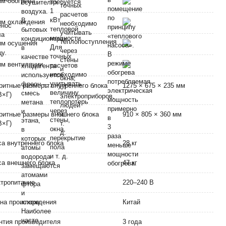
м обогрева
им охлаждения
им осушения
м вентиляции
ритные размеры внутреннего блока
1275 × 675 × 235 мм
В×Г)
ритные размеры внешнего блока
910 × 805 × 360 мм
В×Г)
а внутреннего блока
28 кг
а внешнего блока
47 кг
тропитание
220–240 В
на происхождения
Китай
нтия производителя
3 года