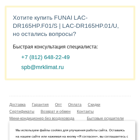
Хотите купить FUNAI LAC-
DR165HP.F01/S | LAC-DR165HP.01/U,
но остались вопросы?
Быстрая консультация специалиста:
+7 (812)
648-22-49
spb@mrklimat.ru
Доставка
Гарантия
Опт
Оплата
Скидки
Сертификаты
Возврат и обмен
Контакты
Мини-кондиционер без воздуховода
Бытовые осушители
Уличные обогреватели
Охладители воздуха
Мы используем файлы cookies для улучшения работы сайта. Оставаясь
Мобильные кондиционеры
Охладители воздуха
на нашем сайте или нажимая на кнопку «Я согласен», вы соглашаетесь с
Конвекторы NOBO
Мойка воздуха Boneco W210