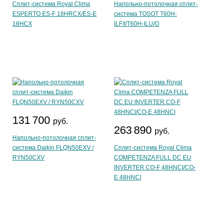
Сплит-система Royal Clima
Напольно-потолочная сплит-
ESPERTO ES-F 18HRCX/ES-E
система TOSOT T60H-
18HCX
ILF/I/T60H-ILU/O
131 700
руб.
263 890
руб.
Напольно-потолочная сплит-
система Daikin FLQN50EXV /
Сплит-система Royal Clima
RYN50CXV
COMPETENZA FULL DC EU
INVERTER CO-F 48HNCI/CO-
E 48HNCI