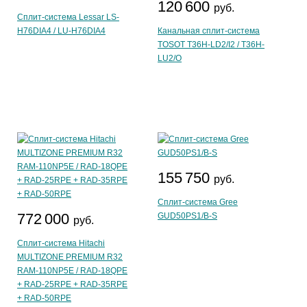
120 600
руб.
Сплит-система Lessar LS-
H76DIA4 / LU-H76DIA4
Канальная сплит-система
TOSOT T36H-LD2/I2 / T36H-
LU2/O
155 750
руб.
Сплит-система Gree
772 000
GUD50PS1/B-S
руб.
Сплит-система Hitachi
MULTIZONE PREMIUM R32
RAM-110NP5E / RAD-18QPE
+ RAD-25RPE + RAD-35RPE
+ RAD-50RPE