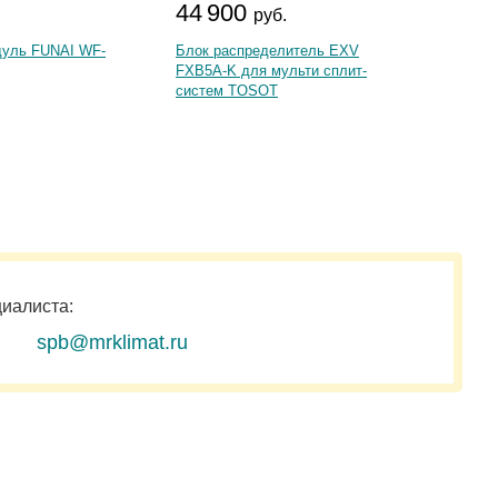
44 900
3 5
.
руб.
дуль FUNAI WF-
Блок распределитель EXV
Блок р
FXB5A-K для мульти сплит-
ROYAL 
систем TOSOT
циалиста:
spb@mrklimat.ru