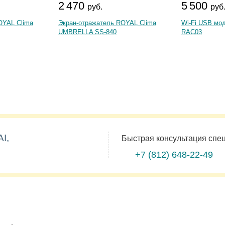
2 470
5 500
руб.
руб
OYAL Clima
Экран-отражатель ROYAL Clima
Wi-Fi USB мо
UMBRELLA SS-840
RAC03
I,
Быстрая консультация спе
+7 (812)
648-22-49