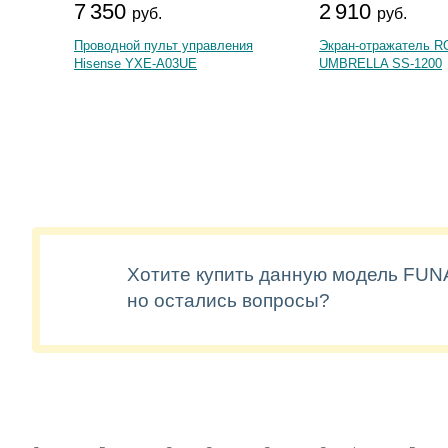
7 350
2 910
руб.
руб.
Проводной пульт управления
Экран-отражатель R
Hisense YXE-A03UE
UMBRELLA SS-1200
Хотите купить данную модель FUNA
но остались вопросы?