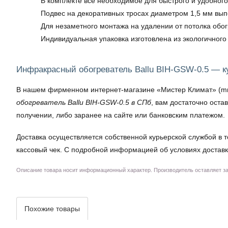
В комплекте всё необходимое для быстрого и удобног
Подвес на декоративных тросах диаметром 1,5 мм вы
Для незаметного монтажа на удалении от потолка обо
Индивидуальная упаковка изготовлена из экологичного
Инфракрасный обогреватель Ballu BIH-GSW-0.5 — к
В нашем фирменном интернет-магазине «Мистер Климат» (mrkl
обогреватель Ballu BIH-GSW-0.5 в СПб
, вам достаточно оста
получении, либо заранее на сайте или банковским платежом.
Доставка осуществляется собственной курьерской службой в т
кассовый чек. С подробной информацией об условиях доставк
Описание товара носит информационный характер. Производитель оставляет за 
Похожие товары