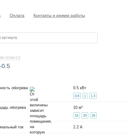
а
Оплата
Контакты и режим работы
IH-GSW-0.5
-0.5
ность обогрева
0.5 кВт
0.8
1
1.3
адь обогрева
10 м²
16
20
26
нальный ток
2.2 А