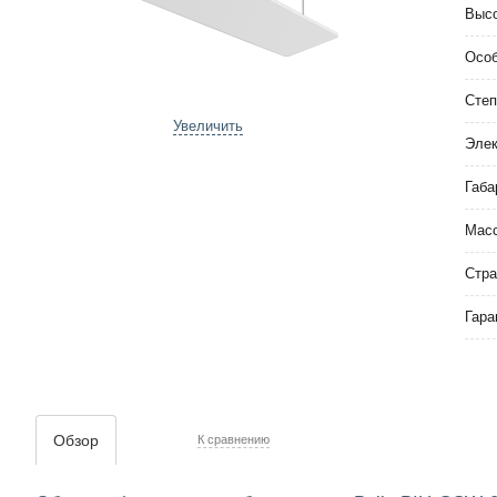
Высо
Особ
Степ
Увеличить
Элек
Габа
Мас
Стра
Гара
Обзор
К сравнению