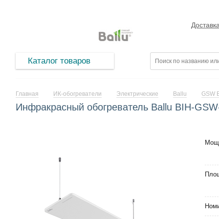
Доставк
Каталог товаров
Главная
ИК-обогреватели
Электрические
Ballu
GSW B
Инфракрасный обогреватель Ballu BIH-GSW
Мощ
Площ
Номи