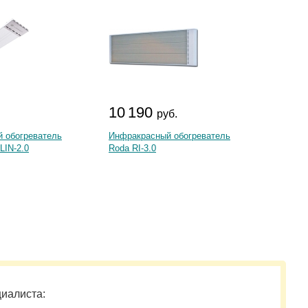
10 190
3 9
.
руб.
 обогреватель
Инфракрасный обогреватель
Инфрак
 LIN-2.0
Roda RI-3.0
Ballu B
циалиста: