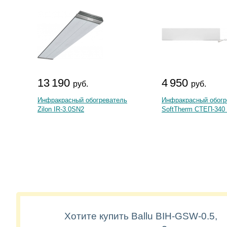
13 190
4 950
руб.
руб.
Инфракрасный обогреватель
Инфракрасный обогр
Zilon IR-3.0SN2
SoftTherm СТЕП-340 
Хотите купить Ballu BIH-GSW-0.5,