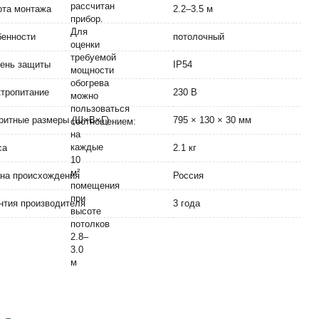
та монтажа
2.2–3.5 м
енности
потолочный
ень защиты
IP54
тропитание
230 В
ритные размеры (Ш×В×Г)
795 × 130 × 30 мм
са
2.1 кг
на происхождения
Россия
нтия производителя
3 года