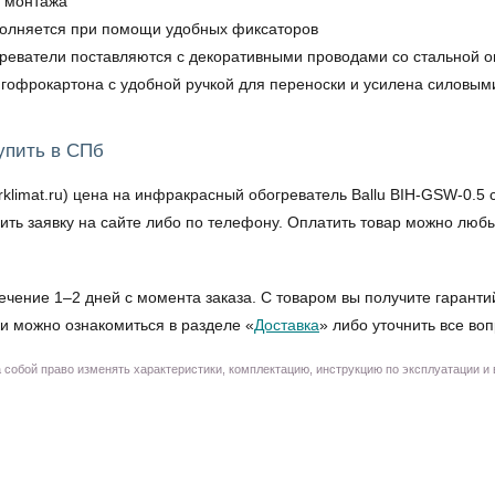
о монтажа
полняется при помощи удобных фиксаторов
греватели поставляются с декоративными проводами со стальной о
 гофрокартона с удобной ручкой для переноски и усилена силовым
упить в СПб
imat.ru) цена на инфракрасный обогреватель Ballu BIH-GSW-0.5 со
вить заявку на сайте либо по телефону. Оплатить товар можно лю
ечение 1–2 дней с момента заказа. С товаром вы получите гаранти
и можно ознакомиться в разделе «
Доставка
» либо уточнить все во
собой право изменять характеристики, комплектацию, инструкцию по эксплуатации и