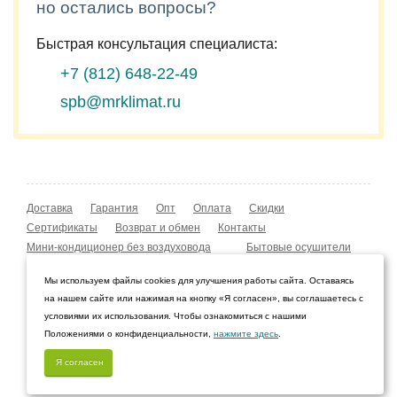
но остались вопросы?
Быстрая консультация специалиста:
+7 (812)
648-22-49
spb@mrklimat.ru
Доставка
Гарантия
Опт
Оплата
Скидки
Сертификаты
Возврат и обмен
Контакты
Мини-кондиционер без воздуховода
Бытовые осушители
Уличные обогреватели
Охладители воздуха
Мы используем файлы cookies для улучшения работы сайта. Оставаясь
Мобильные кондиционеры
Охладители воздуха
на нашем сайте или нажимая на кнопку «Я согласен», вы соглашаетесь с
Конвекторы NOBO
Мойка воздуха Boneco W210
условиями их использования. Чтобы ознакомиться с нашими
Положениями о конфиденциальности,
нажмите здесь
.
© 2009–2026 Интернет-магазин «Мистер Климат»
Санкт-Петербург, Ленинградская область
Я согласен