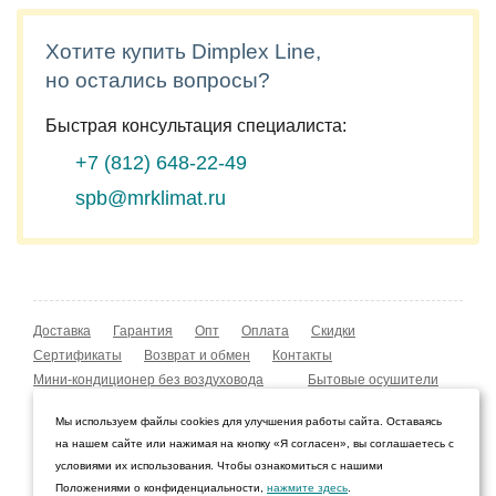
Хотите купить Dimplex Line,
но остались вопросы?
Быстрая консультация специалиста:
+7 (812)
648-22-49
spb@mrklimat.ru
Доставка
Гарантия
Опт
Оплата
Скидки
Сертификаты
Возврат и обмен
Контакты
Мини-кондиционер без воздуховода
Бытовые осушители
Уличные обогреватели
Охладители воздуха
Мы используем файлы cookies для улучшения работы сайта. Оставаясь
Мобильные кондиционеры
Охладители воздуха
на нашем сайте или нажимая на кнопку «Я согласен», вы соглашаетесь с
Конвекторы NOBO
Мойка воздуха Boneco W210
условиями их использования. Чтобы ознакомиться с нашими
Положениями о конфиденциальности,
нажмите здесь
.
© 2009–2026 Интернет-магазин «Мистер Климат»