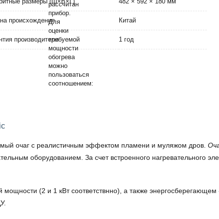
ритные размеры (Ш×В×Г)
482 × 592 × 180 мм
на происхождения
Китай
нтия производителя
1 год
ic
мый очаг с реалистичным эффектом пламени и муляжом дров.
Оча
ельным оборудованием. За счет встроенного нагревательного эле
й мощности (2 и 1 кВт соответствнно), а также энергосберегающе
У.