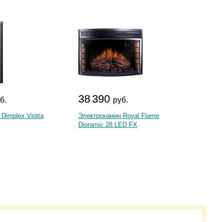
38 390
26 
б.
руб.
Dimplex Viotta
Электрокамин Royal Flame
Электр
Dioramic 28 LED FX
23 LED