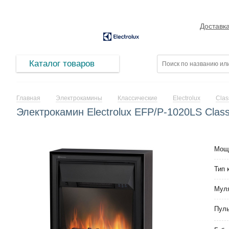
Доставк
Каталог товаров
Главная
Электрокамины
Классические
Electrolux
Clas
Электрокамин Electrolux EFP/P-1020LS Class
Мощ
Тип 
Мул
Пуль