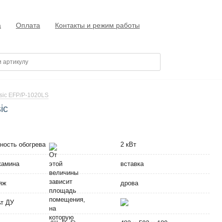
а
Оплата
Контакты и режим работы
sic EFP/P-1020LS
ic
ность обогрева
2 кВт
камина
вставка
яж
дрова
т ДУ