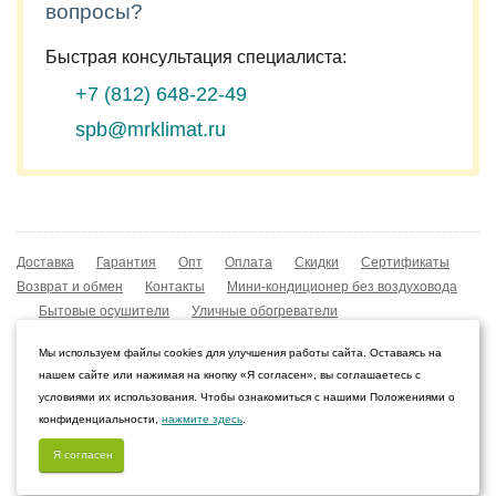
вопросы?
Быстрая консультация специалиста:
+7 (812)
648-22-49
spb@mrklimat.ru
Доставка
Гарантия
Опт
Оплата
Скидки
Сертификаты
Возврат и обмен
Контакты
Мини-кондиционер без воздуховода
Бытовые осушители
Уличные обогреватели
Охладители воздуха
Мобильные кондиционеры
Мы используем файлы cookies для улучшения работы сайта. Оставаясь на
Охладители воздуха
Конвекторы NOBO
нашем сайте или нажимая на кнопку «Я согласен», вы соглашаетесь с
Мойка воздуха Boneco W210
условиями их использования. Чтобы ознакомиться с нашими Положениями о
конфиденциальности,
нажмите здесь
.
© 2009–2026 Интернет-магазин «Мистер Климат»
Санкт-Петербург, Ленинградская область
Я согласен