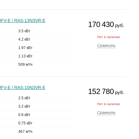
UFV-E / RAS-13N3VR-E
170 430
руб.
3.5 кВт
Нет в наличии
4.2 кВт
Сравнить
1.97 кВт
1.13 кВт
509 м³/ч
UFV-E / RAS-10N3VR-E
152 780
руб.
2.5 кВт
Нет в наличии
3.2 кВт
Сравнить
0.6 кВт
0.75 кВт
467 м³/ч