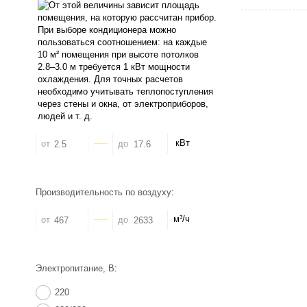
кВт
от
до
Производительность по воздуху
:
м³/ч
от
до
Электропитание, В
:
220