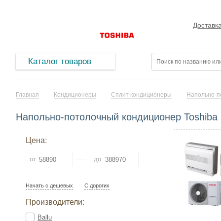
Доставк
Каталог товаров
Главная
Кондиционеры
Сплит кондиционеры
Напольно-п
Напольно-потолочный кондиционер Toshiba
Цена:
от
до
Начать с дешевых
С дорогих
Производители:
Ballu