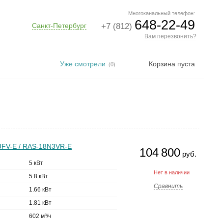
Многоканальный телефон:
648-22-49
Санкт-Петербург
+7 (812)
Вам перезвонить?
Уже смотрели
Корзина пуста
(0)
UFV-E / RAS-18N3VR-E
104 800
руб.
5 кВт
Нет в наличии
5.8 кВт
Сравнить
1.66 кВт
1.81 кВт
602 м³/ч