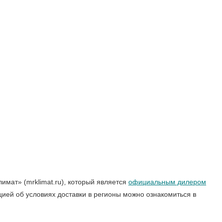
мат» (mrklimat.ru), который является
официальным дилером
цией об условиях доставки в регионы можно ознакомиться в