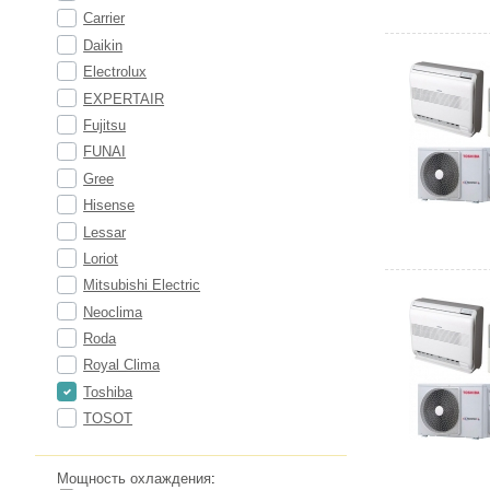
Carrier
Daikin
Electrolux
EXPERTAIR
Fujitsu
FUNAI
Gree
Hisense
Lessar
Loriot
Mitsubishi Electric
Neoclima
Roda
Royal Clima
Toshiba
TOSOT
Мощность охлаждения
: